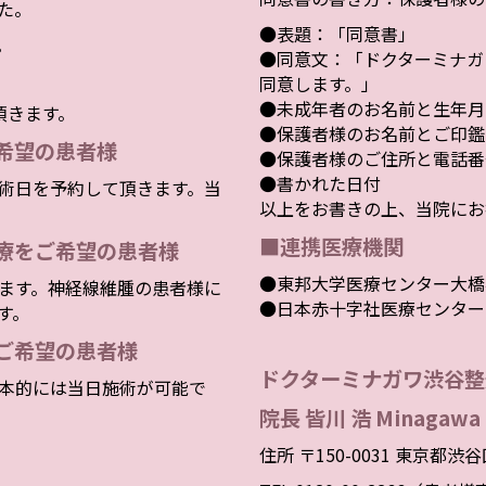
した。
●表題：「同意書」
。
●同意文：「ドクターミナガ
同意します。」
●未成年者のお名前と生年月
頂きます。
●保護者様のお名前とご印鑑
希望の患者様
●保護者様のご住所と電話番
●書かれた日付
術日を予約して頂きます。当
以上をお書きの上、当院にお
■連携医療機関
療をご希望の患者様
●東邦大学医療センター大橋
ます。神経線維腫の患者様に
●日本赤十字社医療センター
す。
ご希望の患者様
ドクターミナガワ渋谷整
本的には当日施術が可能で
院長 皆川 浩 Minagawa 
住所 〒150-0031 東京都渋