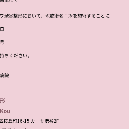
ワ渋谷整形において、≪施術名：≫を施術することに
日
号
持ちください。
病院
形
Kou
谷区桜丘町16-15 カーサ渋谷2F