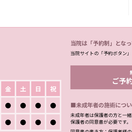
当院は「予約制」となっ
当院サイトの「予約ボタン」
ご予
金
土
日
祝
●
●
●
●
■未成年者の施術につい
未成年者は保護者の方と一緒
●
●
●
●
保護者の同意書が必要です。
同意書の書き方：保護者様の