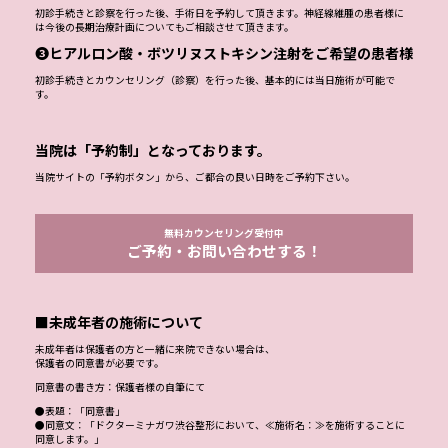
初診手続きと診察を行った後、手術日を予約して頂きます。神経線維腫の患者様に
は今後の長期治療計画についてもご相談させて頂きます。
❸ヒアルロン酸・ボツリヌストキシン注射をご希望の患者様
初診手続きとカウンセリング（診察）を行った後、基本的には当日施術が可能で
す。
当院は「予約制」となっております。
当院サイトの「予約ボタン」から、ご都合の良い日時をご予約下さい。
無料カウンセリング受付中
ご予約・お問い合わせする！
■未成年者の施術について
未成年者は保護者の方と一緒に来院できない場合は、
保護者の同意書が必要です。
同意書の書き方：保護者様の自筆にて
●表題：「同意書」
●同意文：「ドクターミナガワ渋谷整形において、≪施術名：≫を施術することに
同意します。」