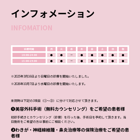
インフォメーション
INFOMATION
診療時間
月
火
水
木
金
土
日
祝
10:00-14:00
●
●
ー
●
●
●
●
●
15:00-19:00
●
●
ー
●
●
●
●
●
※2025年3月16日より日曜日の診療を開始いたしました。
※2026年10月7日より水曜日の診療を開始いたします。
来院時は下記の3項目（①～③）に分けて対応させて頂きます。
❶美容外科手術（無料カウンセリング）をご希望の患者様
初診手続きとカウンセリング（診察）を行った後、手術日を予約して頂きます。当
日施術をご希望の方は事前にご相談ください。
❷わきが・神経線維腫・鼻炎治療等の保険治療をご希望の患
者様