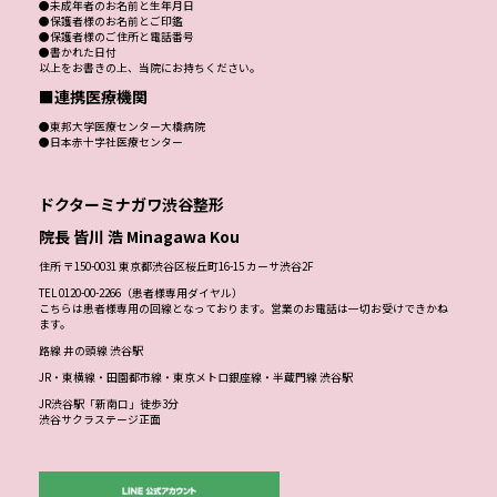
●未成年者のお名前と生年月日
●保護者様のお名前とご印鑑
●保護者様のご住所と電話番号
●書かれた日付
以上をお書きの上、当院にお持ちください。
■連携医療機関
●東邦大学医療センター大橋病院
●日本赤十字社医療センター
ドクターミナガワ渋谷整形
院長 皆川 浩 Minagawa Kou
住所 〒150-0031 東京都渋谷区桜丘町16-15 カーサ渋谷2F
TEL 0120-00-2266（患者様専用ダイヤル）
こちらは患者様専用の回線となっております。営業のお電話は一切お受けできかね
ます。
路線 井の頭線 渋谷駅
JR・東横線・田園都市線・東京メトロ銀座線・半蔵門線 渋谷駅
JR渋谷駅「新南口」徒歩3分
渋谷サクラステージ正面