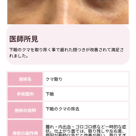
医師所見
下瞼のクマを取り除く事で疲れた顔つきが改善されて満足さ
れました。
施術名
クマ取り
手術箇所
下瞼
下瞼のクマの除去
施術の説明
腫れ・内出血・ゴロゴロ感など一時的な症
状。仕上がり面では、取り残しや左右差、
施術の副作用
原因が脂肪以外だと改善が弱い、取りすぎ