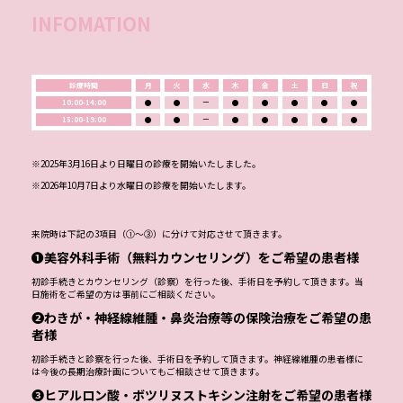
INFOMATION
診療時間
月
火
水
木
金
土
日
祝
10:00-14:00
●
●
ー
●
●
●
●
●
15:00-19:00
●
●
ー
●
●
●
●
●
※2025年3月16日より日曜日の診療を開始いたしました。
※2026年10月7日より水曜日の診療を開始いたします。
来院時は下記の3項目（①～③）に分けて対応させて頂きます。
❶美容外科手術（無料カウンセリング）をご希望の患者様
初診手続きとカウンセリング（診察）を行った後、手術日を予約して頂きます。当
日施術をご希望の方は事前にご相談ください。
❷わきが・神経線維腫・鼻炎治療等の保険治療をご希望の患
者様
初診手続きと診察を行った後、手術日を予約して頂きます。神経線維腫の患者様に
は今後の長期治療計画についてもご相談させて頂きます。
❸ヒアルロン酸・ボツリヌストキシン注射をご希望の患者様